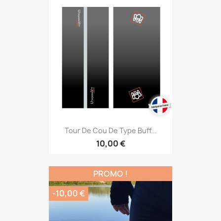
Tour De Cou De Type Buff...
10,00 €
PROMO !
-10,00 €