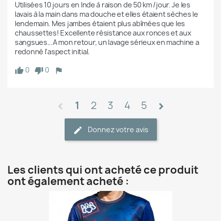
Utilisées 10 jours en Inde à raison de 50 km /jour. Je les 
lavais à la main dans ma douche et elles étaient sèches le 
lendemain. Mes jambes étaient plus abîmées que les 
chaussettes! Excellente résistance aux ronces et aux 
sangsues...A mon retour, un lavage sérieux en machine a 
redonné l'aspect initial.
0
0
1
2
3
4
5
chevron_left
chevron_right
Donnez votre avis
Les clients qui ont acheté ce produit
ont également acheté :