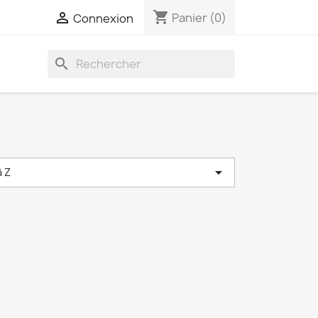
shopping_cart

Panier
(0)
Connexion
search

à Z