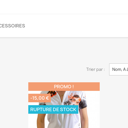
CESSOIRES
Trier par :
Nom, A 
PROMO !
-15,00 €
RUPTURE DE STOCK