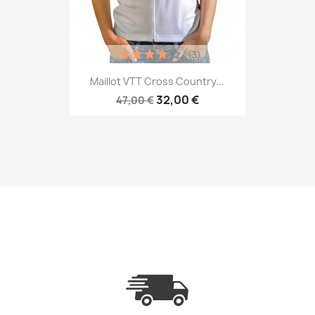
(3)
Aperçu rapide

Maillot VTT Cross Country...
32,00 €
47,00 €