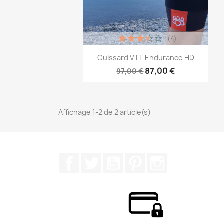
(4)
Aperçu rapide

Cuissard VTT Endurance HD
87,00 €
97,00 €
Affichage 1-2 de 2 article(s)
Facebook
Twitter
YouTube
Pinterest
Instagram