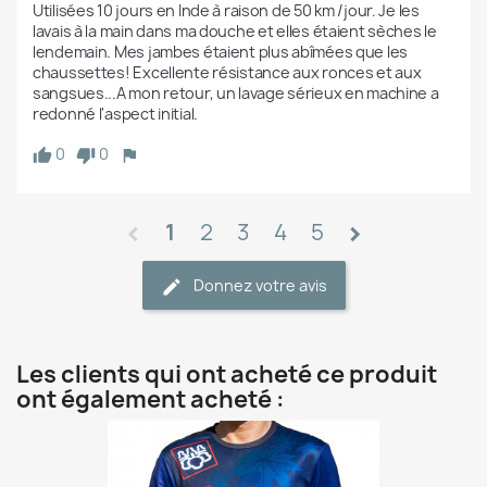
Utilisées 10 jours en Inde à raison de 50 km /jour. Je les 
lavais à la main dans ma douche et elles étaient sèches le 
lendemain. Mes jambes étaient plus abîmées que les 
chaussettes! Excellente résistance aux ronces et aux 
sangsues...A mon retour, un lavage sérieux en machine a 
redonné l'aspect initial.
0
0
1
2
3
4
5
chevron_left
chevron_right
Donnez votre avis
Les clients qui ont acheté ce produit
ont également acheté :