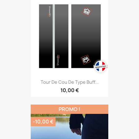
Tour De Cou De Type Buff...
10,00 €
PROMO !
-10,00 €